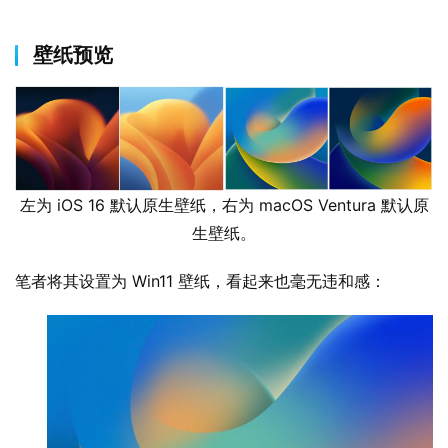
壁纸预览
业
界
W
左为 iOS 16 默认原生壁纸，右为 macOS Ventura 默认原
i
生壁纸。
n
1
笔者将其设置为 Win11 壁纸，看起来也毫无违和感：
1
W
i
n
1
0