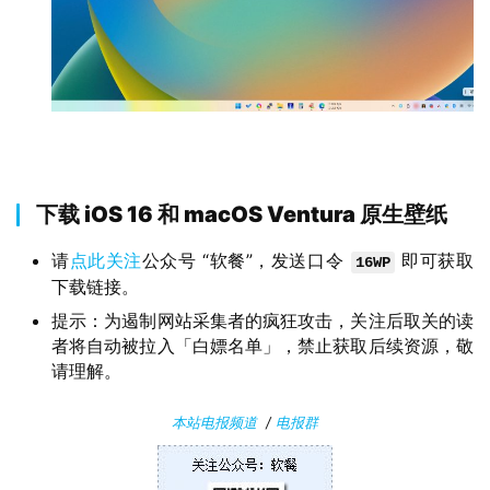
P
C
软
件
安
下载 iOS 16 和 macOS Ventura 原生壁纸
卓
请
点此关注
公众号 “软餐”，发送口令
即可获取
16WP
苹
下载链接。
果
提示：为遏制网站采集者的疯狂攻击，关注后取关的读
者将自动被拉入「白嫖名单」，禁止获取后续资源，敬
关
请理解。
于
本站电报频道
/
电报群