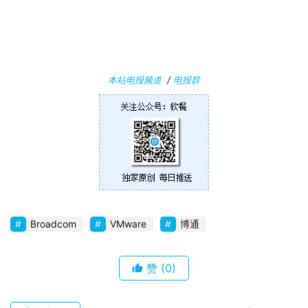
i
n
1
0
本站电报频道
/
电报群
P
C
软
件
安
卓
Broadcom
VMware
博通
苹
果
赞
(0)
关