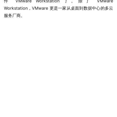
件 VMware Workstation 了。除了 VMware 
Workstation，VMware 更是一家从桌面到数据中心的多云
服务厂商。
业
界
W
i
n
1
1
W