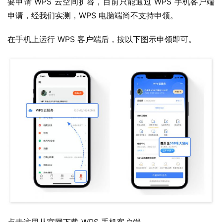
要申请 WPS 云空间扩容，目前只能通过 WPS 手机客户端
界
申请，经我们实测，WPS 电脑端尚不支持申领。
W
在手机上运行 WPS 客户端后，按以下图示申领即可。
i
n
1
1
W
i
n
1
0
P
C
软
件
点击这里从官网下载 WPS 手机客户端。