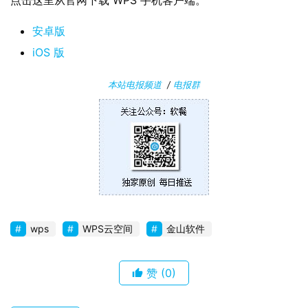
安卓版
安
卓
iOS 版
本站电报频道
/
电报群
苹
果
关
于
wps
WPS云空间
金山软件
赞
(0)