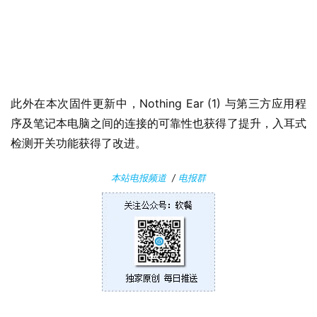
1
W
i
n
1
此外在本次固件更新中，Nothing Ear (1) 与第三方应用程
0
序及笔记本电脑之间的连接的可靠性也获得了提升，入耳式
检测开关功能获得了改进。
P
C
本站电报频道
/
电报群
软
件
安
卓
苹