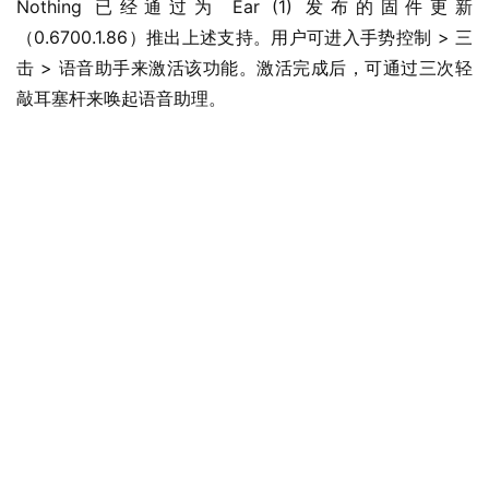
Nothing 已经通过为 Ear (1) 发布的固件更新
（0.6700.1.86）推出上述支持。用户可进入手势控制 > 三
击 > 语音助手来激活该功能。激活完成后，可通过三次轻
敲耳塞杆来唤起语音助理。
业
界
W
i
n
1