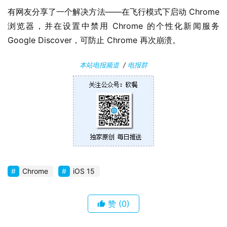
i
有网友分享了一个解决方法——在飞行模式下启动 Chrome 
n
浏览器，并在设置中禁用 Chrome 的个性化新闻服务 
1
Google Discover，可防止 Chrome 再次崩溃。
0
本站电报频道
/
电报群
P
C
软
件
安
卓
Chrome
iOS 15
苹
果
赞
(0)
关