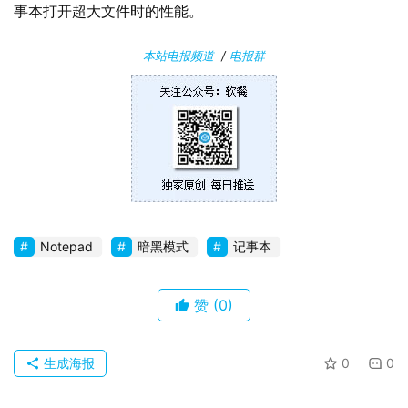
事本打开超大文件时的性能。
安
卓
本站电报频道
/
电报群
苹
果
关
于
Notepad
暗黑模式
记事本
赞
(0)
生成海报
0
0