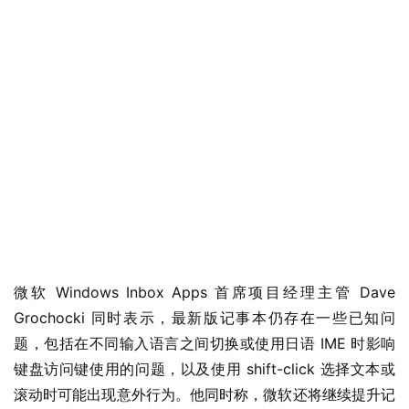
W
i
n
1
1
W
i
n
1
0
微软 Windows Inbox Apps 首席项目经理主管 Dave 
P
Grochocki 同时表示，最新版记事本仍存在一些已知问
C
题，包括在不同输入语言之间切换或使用日语 IME 时影响
软
键盘访问键使用的问题，以及使用 shift-click 选择文本或
件
滚动时可能出现意外行为。他同时称，微软还将继续提升记