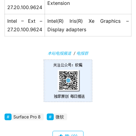
Extension
27.20.100.9624
Intel – Ext –
Intel(R) Iris(R) Xe Graphics –
27.20.100.9624
Display adapters
本站电报频道
/
电报群
Surface Pro 8
微软