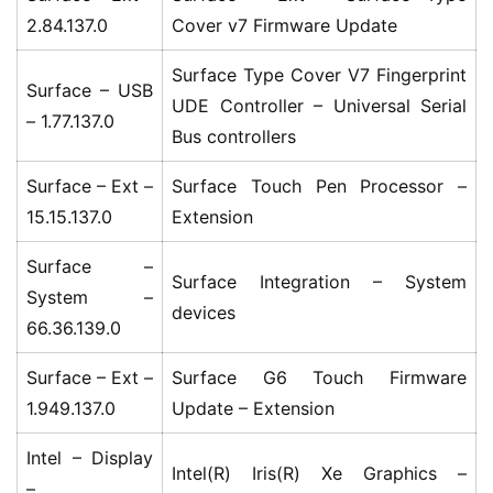
件
2.84.137.0
Cover v7 Firmware Update
Surface Type Cover V7 Fingerprint
安
Surface – USB
UDE Controller – Universal Serial
卓
– 1.77.137.0
Bus controllers
苹
Surface – Ext –
Surface Touch Pen Processor –
果
15.15.137.0
Extension
关
Surface –
于
Surface Integration – System
System –
devices
66.36.139.0
Surface – Ext –
Surface G6 Touch Firmware
1.949.137.0
Update – Extension
Intel – Display
Intel(R) Iris(R) Xe Graphics –
–