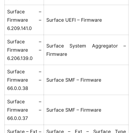
业
界
Surface –
Firmware –
Surface UEFI – Firmware
W
6.209.141.0
i
Surface –
n
Surface System Aggregator –
1
Firmware –
Firmware
1
6.206.139.0
Surface –
W
i
Firmware –
Surface SMF – Firmware
n
66.0.0.38
1
0
Surface –
Firmware –
Surface SMF – Firmware
P
66.0.0.37
C
软
Surface – Ext –
Surface – Ext – Surface Type