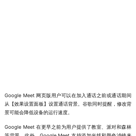
业
界
W
i
n
1
1
W
i
n
Google Meet 网页版用户可以在加入通话之前或通话期间
1
从【效果设置面板】设置通话背景。谷歌同时提醒，修改背
0
景可能会降低设备的运行速度。
P
Google Meet 在更早之前为用户提供了教室、派对和森林
C
软
等背景。此外，Google Meet 支持添加光线和颜色滤镜来