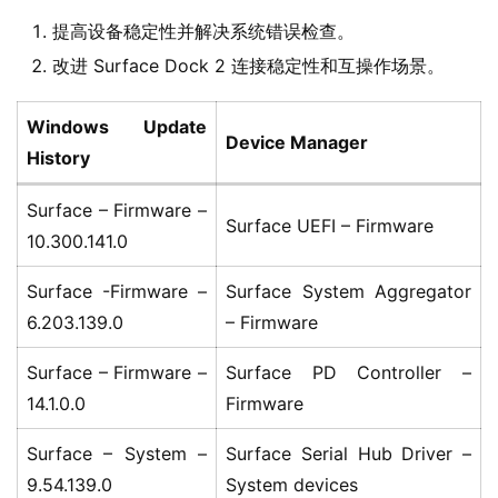
界
提高设备稳定性并解决系统错误检查。
改进 Surface Dock 2 连接稳定性和互操作场景。
W
i
Windows Update
n
Device Manager
History
1
1
Surface – Firmware –
Surface UEFI – Firmware
10.300.141.0
W
i
Surface -Firmware –
Surface System Aggregator
n
6.203.139.0
– Firmware
1
0
Surface – Firmware –
Surface PD Controller –
14.1.0.0
Firmware
P
C
Surface – System –
Surface Serial Hub Driver –
软
9.54.139.0
System devices