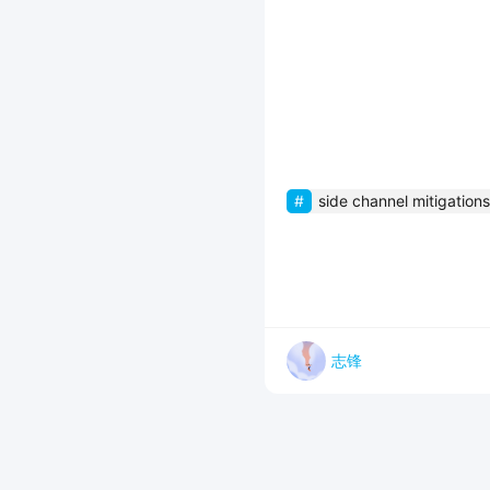
side channel mitigations
志锋