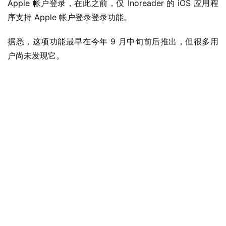
Apple 帐户登录，在此之前，仅 Inoreader 的 iOS 应用程
序支持 Apple 帐户登录登录功能。
据悉，这项功能最早在今年 9 月中旬前后推出，但很多用
户尚未发现它。
业
界
W
i
n
1
1