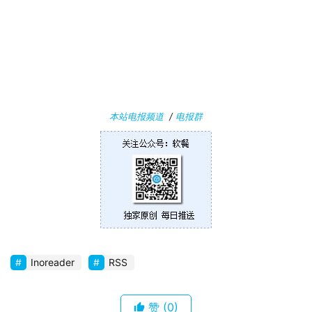
W
i
n
1
0
P
本站电报频道
/
电报群
C
软
件
安
卓
苹
Inoreader
RSS
果
赞
(0)