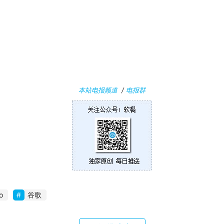
本站电报频道
/
电报群
o
谷歌