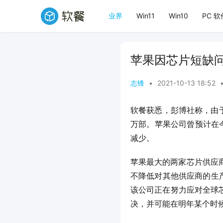
业界
Win11
Win10
PC 软
苹果因芯片短缺问题削
志锋
•
2021-10-13 18:52
软餐获悉，彭博社称，由于严
万部。苹果公司曾预计在今
减少。
苹果最大的两家芯片供应
不降低对其他供应商的生产
该公司正在努力应对全球芯
决，并可能在明年某个时候完全