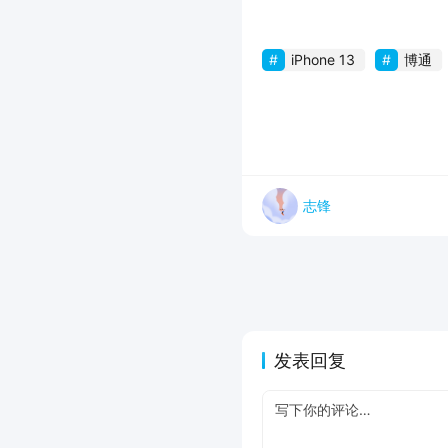
iPhone 13
博通
志锋
发表回复