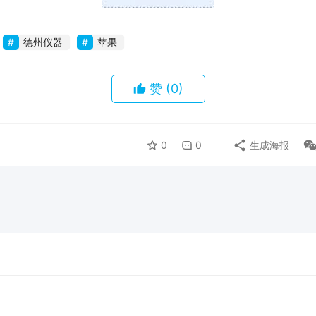
德州仪器
苹果
赞
(0)
0
0
生成海报