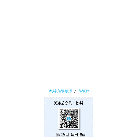
本站电报频道
/
电报群