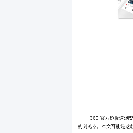
	360 官方称极速浏览器 App“是一款认真做产品的浏览器”，而软餐 (ruancan.com) 发现，这更是一款颇为低调
的浏览器。本文可能是这