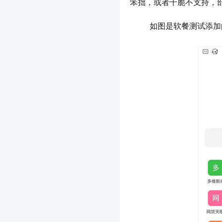
笨拙，或者干脆不支持，
	如图是软餐测试添