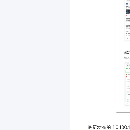
	最新发布的 1.0.100.1066 更新日志称已经 “支持收藏夹数据多平台打通”，不过，软餐（ruancan.com）实际测