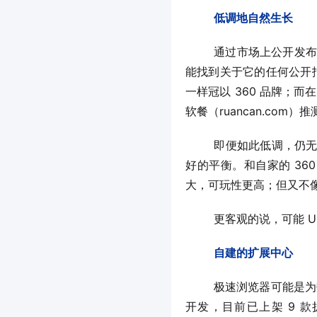
低调地自然生长
	通过市场上公开发布的版本，软餐推测极速浏览器至少在 2018 年 2 月份就已发布。在发布近一年里，我们没
能找到关于它的任何公开报
一样冠以 360 品牌；而
软餐（ruancan.com
	即便如此低调，仍无法掩饰这款产品的优势，至少，这一产品在简单易用和向用户赋予的自由度之间达成了较
好的平衡。和自家的 36
大，可玩性更高；但又不像 
	更客观的说，可能
自建的扩展中心
	极速浏览器可能是为数不多拥有扩展中心的手机浏览器，其扩展由 360 自家的浏览器插件开发组或合作开发者
开发，目前已上架 9 