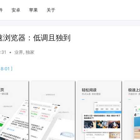
件
安卓
苹果
关于
极速浏览器：低调且独到
8:31
•
业界
,
独家
8:01 ]