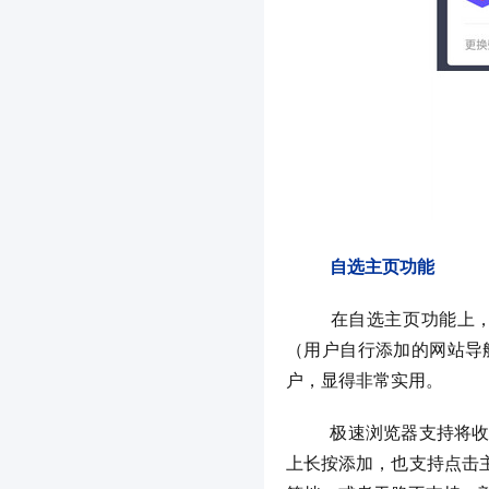
自选主页功能
	在自选主页功能上，极速浏览器给用户充分的选择权，它允许用户设定新闻资讯（即新闻流）、自定义网站
（用户自行添加的网站导
户，显得非常实用。
	极速浏览器支持将收藏夹中的网站添加到主页，而且这一添加功能设计得非常灵活——允许用户在打开的网站
上长按添加，也支持点击