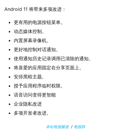
W
Android 11 将带来多项改进：
i
n
更有用的电源按钮菜单。
1
动态媒体控制。
1
内置屏幕录像机。
W
更好地控制对话通知。
i
使用通知历史记录调用已清除的通知。
n
将喜爱的应用固定在分享页面上。
1
0
安排黑暗主题。
授予应用程序临时权限。
P
语音访问变得更智能
C
企业隐私改进
软
件
多项开发者改进。
本站电报频道
/
电报群
安