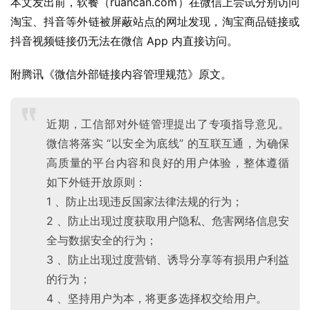
本文发出前，软餐（ruancan.com）在微信上尝试分别访问
淘宝、抖音等外链被屏蔽站点的网址发现，淘宝商品链接或
抖音视频链接仍无法在微信 App 内直接访问。
附腾讯《微信外部链接内容管理规范》原文。
近期，工信部对外链管理提出了专项指导意见。
业
微信将落实 “以安全为底线” 的互联互通，为确保
界
高质量的平台内容和良好的用户体验，整体遵循
如下外链开放原则：
W
1 、防止出现违反国家法律法规的行为；
i
2 、防止出现过度获取用户隐私、危害网络信息安
n
全与数据安全的行为；
1
3 、防止出现过度营销、诱导分享等有损用户利益
1
的行为；
4 、坚持用户为本，将更多选择权交给用户。
W