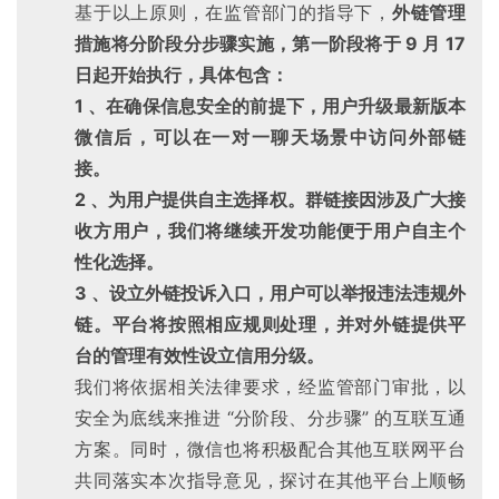
i
基于以上原则，在监管部门的指导下，
外链管理
n
措施将分阶段分步骤实施，第一阶段将于 9 月 17
1
日起开始执行，具体包含：
0
1 、在确保信息安全的前提下，用户升级最新版本
微信后，可以在一对一聊天场景中访问外部链
P
接。
C
2 、为用户提供自主选择权。群链接因涉及广大接
软
件
收方用户，我们将继续开发功能便于用户自主个
性化选择。
安
3 、设立外链投诉入口，用户可以举报违法违规外
卓
链。平台将按照相应规则处理，并对外链提供平
台的管理有效性设立信用分级。
苹
我们将依据相关法律要求，经监管部门审批，以
果
安全为底线来推进 “分阶段、分步骤” 的互联互通
方案。同时，微信也将积极配合其他互联网平台
关
共同落实本次指导意见，探讨在其他平台上顺畅
于