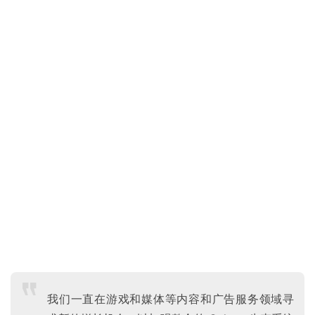
业
界
W
i
n
1
1
W
i
n
1
0
P
我们一直在游戏和媒体等内容和广告服务领域寻
C