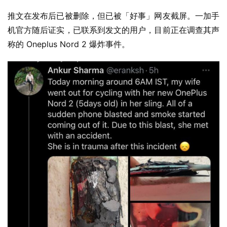
业
界
推文在发布后已被删除，但已被「好事」网友截屏。一加手
机官方随后证实，已联系到发文的用户，目前正在调查其声
W
称的 Oneplus Nord 2 爆炸事件。
i
n
1
1
W
i
n
1
0
P
C
软