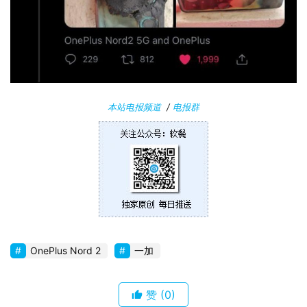
件
安
卓
苹
本站电报频道
/
电报群
果
关
于
OnePlus Nord 2
一加
赞
(0)