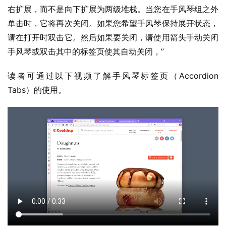
1
右扩展，而不是向下扩展为两级堆栈。当您在手风琴组之外
1
单击时，它将再次关闭。如果您希望手风琴保持展开状态，
请在打开时双击它。然后如果要关闭，请使用箭头手动关闭
W
手风琴或双击其中的标签页使其自动关闭，”
i
n
读者可通过以下视频了解手风琴标签页（Accordion 
1
0
Tabs）的使用。
P
C
软
件
安
卓
苹