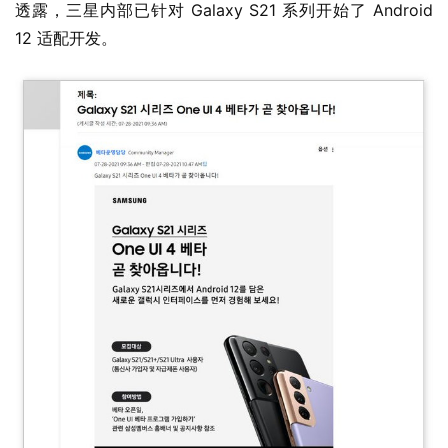
透露，三星内部已针对 Galaxy S21 系列开始了 Android 
1
12 适配开发。
W
i
n
1
0
P
C
软
件
安
卓
苹