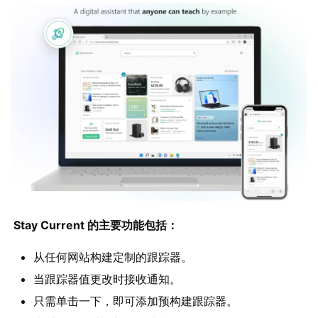
n
1
0
P
C
软
件
安
卓
苹
 Stay Current 的主要功能包括：
果
从任何网站构建定制的跟踪器。
当跟踪器值更改时接收通知。
关
于
只需单击一下，即可添加预构建跟踪器。