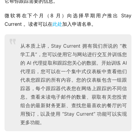
它帮你跟踪需要的信息。
微软将在下个月（8 月）向选择早期用户推出 Stay 
Current 。读者可以在
此处
加入申请名单。
从本质上讲，Stay Current 拥有我们所说的 “教
业
学工具”，您可以使用它与网站进行交互并训练您
界
的 AI 代理提取和跟踪您关心的数据。开始训练 AI
代理后，您可以在一个集中式仪表板中查看他们
W
代表您跟踪的所有内容。您的仪表板包含一组跟
i
踪器，每个跟踪器代表您在网络上跟踪的不同信
n
息。查看未读电子邮件的数量、获取有关您投资
1
组合的最新财务更新、查找您最喜欢的餐厅的可
1
用预订，以及使用 “Stay Current” 功能可以实现
更多功能。
W
i