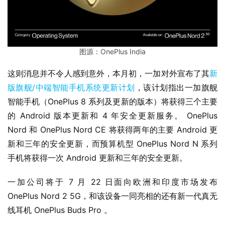
W
i
n
图源：OnePlus India
1
1
这则消息并不令人感到意外，本月初，一加对外宣布了其
新
版旗舰/中端智能手机系统更新计划
，该计划指出一加旗舰
W
智能手机（OnePlus 8 系列及更新的版本）将获得三个主要
i
的 Android 版本更新和 4 年安全更新服务。 OnePlus 
n
1
Nord 和 OnePlus Nord CE 将获得两年的主要 Android 更
0
新和三年的安全更新，而预算机型 OnePlus Nord N 系列
手机将获得一次 Android 更新和三年的安全更新。
P
C
一加公司将于 7 月 22 日面向欧洲和印度市场发布 
软
OnePlus Nord 2 5G，和该设备一同亮相的还有新一代真无
件
线耳机 OnePlus Buds Pro 。