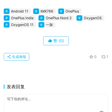
Android 11
IMX766
OnePlus
OnePlus India
OnePlus Nord 2
OxygenOS
OxygenOS 11
一加
赞
(0)
生成海报
0
1
发表回复