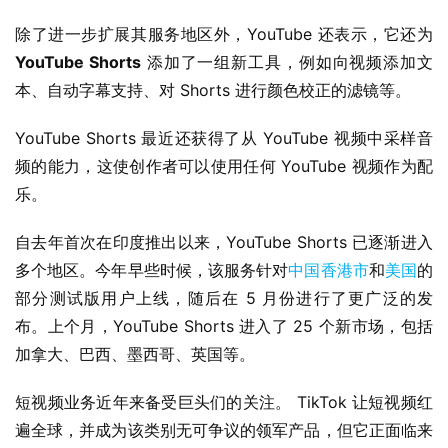
i
除了进一步扩展其服务地区外，YouTube 还表示，它还为 
n
1
YouTube Shorts
 添加了一组新工具，例如向视频添加文
0
本、自动字幕支持、对 Shorts 进行颜色校正的滤镜等。
YouTube Shorts 最近还获得了从 YouTube 视频中采样音
P
C
频的能力，这使创作者可以使用任何 YouTube 视频作为配
软
乐。
件
自去年首次在印度推出以来，YouTube Shorts 已逐渐进入
安
多个地区。今年早些时候，该服务针对
中国香港市
和
美国
的
卓
部分测试版用户上线，随后在 5 月份进行了更广泛的发
布。上个月，YouTube Shorts 进入了 25 个新市场，包括
苹
加拿大、巴西、墨西哥、英国等。
果
短视频业务近年来备受巨头们的关注。 TikTok 让短视频红
关
遍全球，并成为该类别无可争议的领军产品，但它正面临来