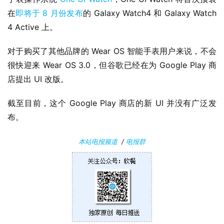
在
即将于 8 月份发布
的 Galaxy Watch4 和 Galaxy Watch 
P
C
4 Active 上。
软
件
对于购买了其他品牌的 Wear OS 智能手表用户来说，不会
很快迎来 Wear OS 3.0，但谷歌已经在为 Google Play 商
安
店提出 UI 改版。
卓
截至目前，这个 Google Play 商店的新 UI 并没有广泛发
苹
布。
果
本站电报频道
/
电报群
关
于