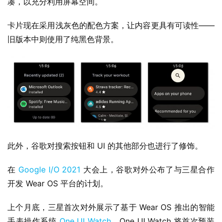
凑，以充分利用屏幕空间。
卡片现在采用浅灰色的配色方案，让内容更具有可读性——
旧版本中则使用了纯黑色背景。
业
界
W
i
n
1
1
此外，谷歌对搜索按钮和 UI 的其他部分也进行了修饰。
W
在 
Google I/O 2021
 大会上，谷歌对外公布了与三星合作
i
开发 Wear OS 平台的计划。
n
1
上个月底，三星首次对外展示了基于 Wear OS 推出的智能
0
手表操作系统 
One UI Watch
，One UI Watch 将首次预装