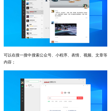
1
W
i
n
1
0
P
可以在搜一搜中搜索公众号、小程序、表情、视频、文章等
C
内容；
软
件
安
卓
苹
果