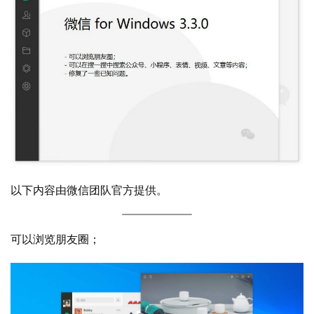
以下内容由微信团队官方提供。
业
界
可以浏览朋友圈；
W
i
n
1