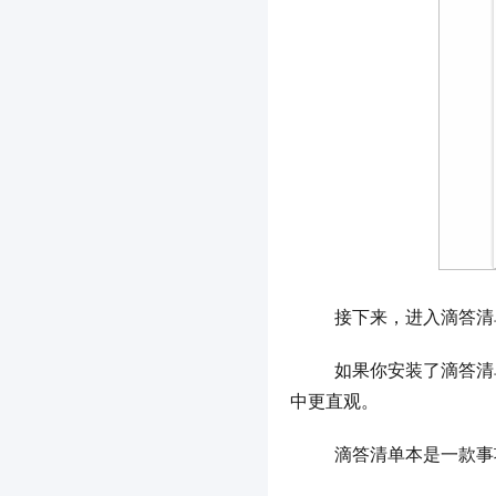
	接下来，进入滴答
	如果你安装了滴答清单 App，使用微信登录，也可以在 App 中找到推送的文章。但我个人觉得不如在公众号
中更直观。
	滴答清单本是一款