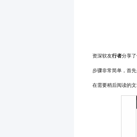
	资深软友
行者
分享了
	步骤非常简单，首
	在需要稍后阅读的