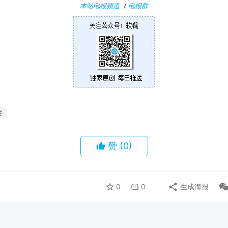
本站电报频道
/
电报群
读
赞
(0)
0
0
生成海报