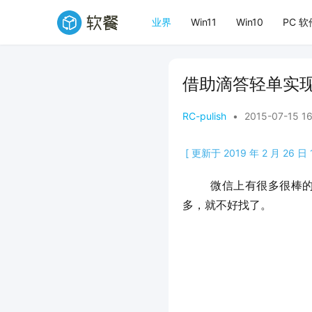
业界
Win11
Win10
PC 软
借助滴答轻单实
RC-pulish
•
2015-07-15 1
[ 更新于 2019 年 2 月 26 日 1
	微信上有很多很棒的公众账号和文章，现在微信公众号阅读还不支持类似 “稍后阅读” 的功能。想看的文章一
多，就不好找了。