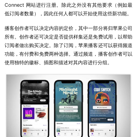
1
Connect 网站进行注册。除此之外没有其他要求（例如最
低订阅者数量），因此任何人都可以开始使用这些新功能。
W
i
播客创作者可以决定内容的定价，其中一部分将归苹果公司
n
所有。创作者还可决定是否提供样集还是免费试用，以帮助
1
订阅者做出购买决定。除了订阅，苹果播客还可以获得频道
0
功能，有付费和免费两种选择。通过频道，播客创作者可以
使用独特的徽标、插图和描述对其内容进行分组。
P
C
软
件
安
卓
苹
果