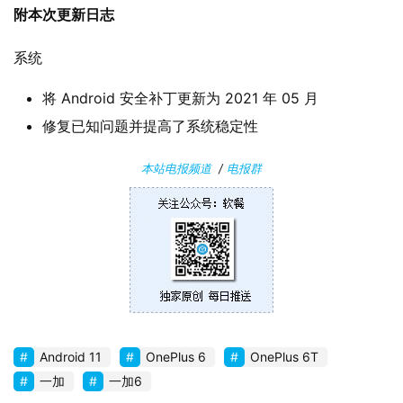
软
附本次更新日志
件
系统
安
将 Android 安全补丁更新为 2021 年 05 月
卓
修复已知问题并提高了系统稳定性
苹
本站电报频道
/
电报群
果
关
于
Android 11
OnePlus 6
OnePlus 6T
一加
一加6