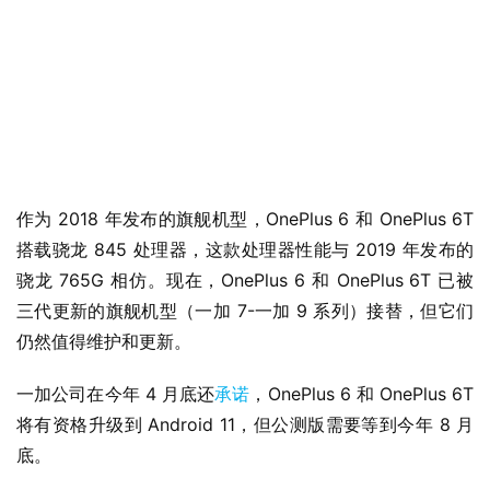
业
界
W
i
n
1
作为 2018 年发布的旗舰机型，OnePlus 6 和 OnePlus 6T 
1
搭载骁龙 845 处理器，这款处理器性能与 2019 年发布的
骁龙 765G 相仿。现在，OnePlus 6 和 OnePlus 6T 已被
W
三代更新的旗舰机型（一加 7-一加 9 系列）接替，但它们
i
n
仍然值得维护和更新。
1
0
一加公司在今年 4 月底还
承诺
，OnePlus 6 和 OnePlus 6T 
将有资格升级到 Android 11，但公测版需要等到今年 8 月
P
底。
C