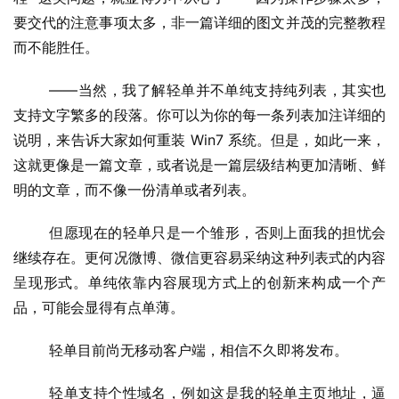
C
要交代的注意事项太多，非一篇详细的图文并茂的完整教程
软
而不能胜任。
件
	——当然，我了解轻单并不单纯支持纯列表，其实也
安
支持文字繁多的段落。你可以为你的每一条列表加注详细的
卓
说明，来告诉大家如何重装 Win7 系统。但是，如此一来，
这就更像是一篇文章，或者说是一篇层级结构更加清晰、鲜
苹
明的文章，而不像一份清单或者列表。
果
	但愿现在的轻单只是一个雏形，否则上面我的担忧会
关
继续存在。更何况微博、微信更容易采纳这种列表式的内容
于
呈现形式。单纯依靠内容展现方式上的创新来构成一个产
品，可能会显得有点单薄。
	轻单目前尚无移动客户端，相信不久即将发布。
	轻单支持个性域名，例如这是我的轻单主页地址，逼