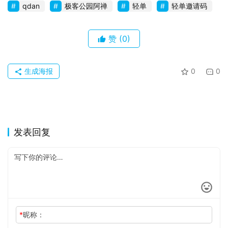
qdan
极客公园阿禅
轻单
轻单邀请码
赞
(0)
生成海报
0
0
发表回复
*
昵称：