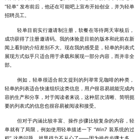
“轻单” 发布前后，他还在可能吧上宣布开始创业，并为轻单
招聘员工。
业
界
	轻单目前实行邀请制注册，软餐在等待两天审核后，
成功获得了注册邀请码。我的体验是目前的版本和此前在新
W
闻上看到的介绍差别不大。现在我的感受是，轻单的列表式
i
n
展现方式似乎只适合用于承载和展现一部分内容，而并非全
1
部。
1
	例如，轻单很适合前文提到的列举常见咖啡的种类，
W
轻单的列表适合快速组织这类信息，用户很容易就能完成内
i
容的生产和分享，对于阅读者来说，这种层次清晰、简明扼
n
要的列表式的信息也很容易被阅读和接受。
1
0
	但对于内涵比较丰富、操作步骤比较复杂的内容，轻
单就有了局限，例如使用轻单描述一下 “Win7 装系统的过
P
程” 这类问题，就显得力不从心了——因为操作步骤太多，