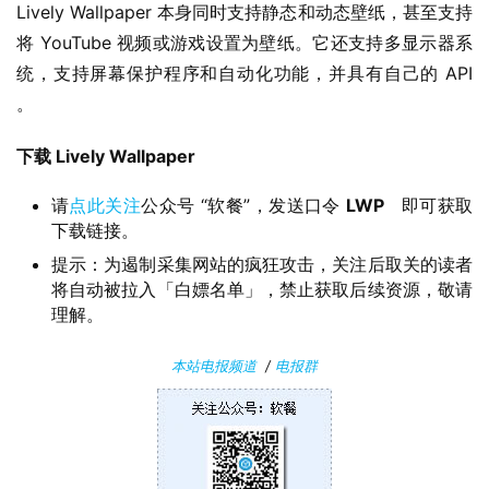
苹
Lively Wallpaper 本身同时支持静态和动态壁纸，甚至支持
果
将 YouTube 视频或游戏设置为壁纸。它还支持多显示器系
统，支持屏幕保护程序和自动化功能，并具有自己的 API 
关
。
于
下载 Lively Wallpaper
请
点此关注
公众号 “软餐”，发送口令
LWP
即可获取
下载链接。
提示：为遏制采集网站的疯狂攻击，关注后取关的读者
将自动被拉入「白嫖名单」，禁止获取后续资源，敬请
理解。
本站电报频道
/
电报群