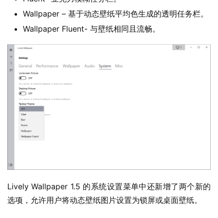
1
Wallpaper – 基于动态壁纸平均色生成的透明任务栏。
1
Wallpaper Fluent- 与壁纸相同且流畅。
W
i
n
1
0
P
C
软
件
安
Lively Wallpaper 1.5 的系统设置菜单中还新增了两个新的
卓
选项，允许用户将动态壁纸图片设置为锁屏或桌面壁纸。