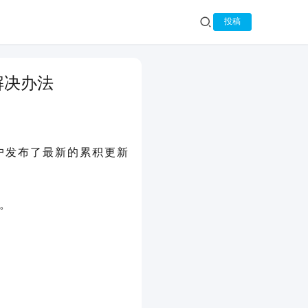
投稿
是解决办法
软餐此前报道，微软已经在本周二补丁日期间向 Windows 10 2004 和 20H2 用户发布了最新的累积更新 
错。