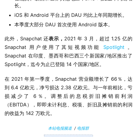
0
长。
iOS 和 Android 平台上的 DAU 均比上年同期增长。
P
本季度大部分 DAU 首次使用 Android 版本。
C
软
此外，Snapchat 还
表示，
2021 年 3 月，超过 1.25 亿的 
件
Snapchat 用户使用了其短视频功能 
Spotlight
 。 
Snapchat 在印度、墨西哥和巴西三个新国家/地区推出了 
安
Spotlight，迄今为止已登陆 14 个国家/地区。
卓
在 2021 年第一季度，Snapchat 营业额增长了 66％，达
苹
到 6.4 亿欧元，净亏损达 2.38 亿欧元。与一年前相比，亏
果
损减少了 6％。调整后的息税折旧摊销前利润
（EBITDA），即即未计利息、税项、折旧及摊销前的利润
关
的收益为 142 万欧元。
于
本站电报频道
/
电报群