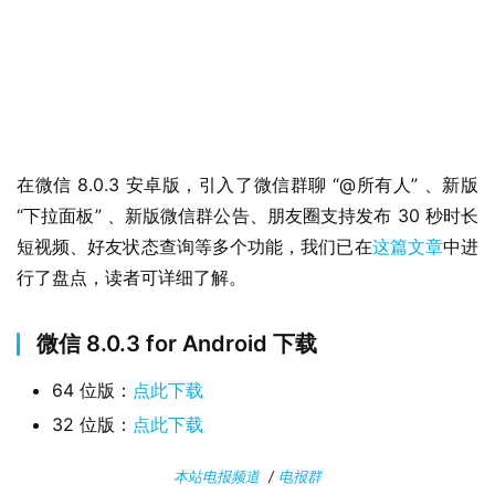
i
n
1
1
W
在微信 8.0.3 安卓版，引入了微信群聊 “@所有人” 、新版 
i
“下拉面板” 、新版微信群公告、朋友圈支持发布 30 秒时长
n
1
短视频、好友状态查询等多个功能，我们已在
这篇文章
中进
0
行了盘点，读者可详细了解。
P
微信 8.0.3 for Android 下载
C
软
64 位版：
点此下载
件
32 位版：
点此下载
安
本站电报频道
/
电报群