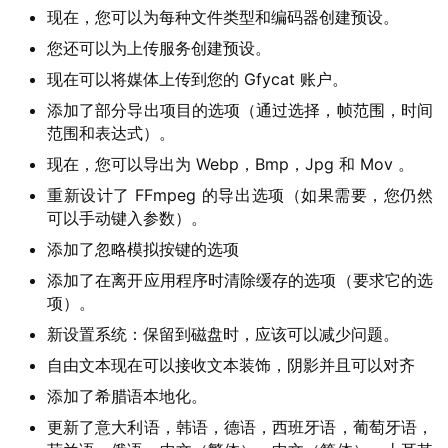
现在，您可以为每种文件类型和编码器创建预设。
W
i
您还可以为上传服务创建预设。
n
现在可以将媒体上传到您的 Gfycat 账户。
1
添加了部分导出项目的选项（通过选择，帧范围，时间
0
范围和表达式）。
现在，您可以导出为 Webp，Bmp，Jpg 和 Mov 。
P
重新设计了 FFmpeg 的导出选项（如果需要，您仍然
C
可以手动键入参数）。
软
件
添加了忽略模拟按键的选项
添加了在离开应用程序时清除缓存的选项（要求它的选
安
项）。
卓
新设置系统：保留到磁盘时，应该可以减少问题。
自由文本现在可以接收文本装饰，阴影并且可以对齐
苹
添加了希腊语本地化。
果
更新了意大利语，韩语，德语，西班牙语，葡萄牙语，