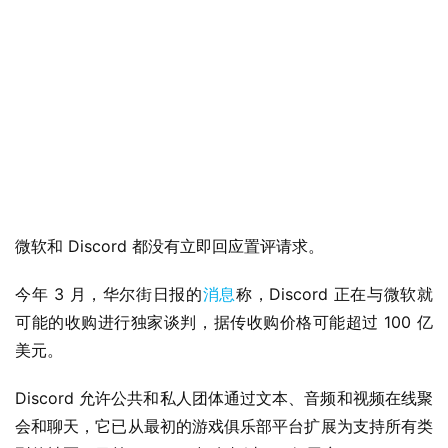
业
界
W
i
n
1
微软和 Discord 都没有立即回应置评请求。
1
今年 3 月，华尔街日报的
消息
称，Discord 正在与微软就
W
可能的收购进行独家谈判，据传收购价格可能超过 100 亿
i
n
美元。
1
0
Discord 允许公共和私人团体通过文本、音频和视频在线聚
会和聊天，它已从最初的游戏俱乐部平台扩展为支持所有类