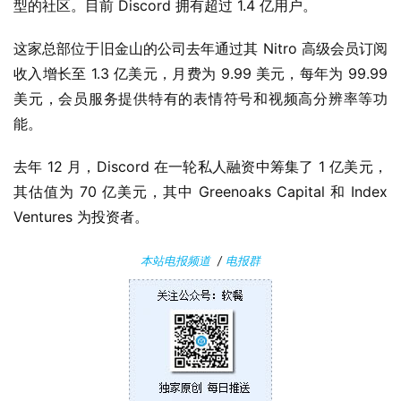
P
型的社区。目前 Discord 拥有超过 1.4 亿用户。
C
软
这家总部位于旧金山的公司去年通过其 Nitro 高级会员订阅
件
收入增长至 1.3 亿美元，月费为 9.99 美元，每年为 99.99 
美元，会员服务提供特有的表情符号和视频高分辨率等功
安
能。
卓
去年 12 月，Discord 在一轮私人融资中筹集了 1 亿美元，
苹
其估值为 70 亿美元，其中 Greenoaks Capital 和 Index 
果
Ventures 为投资者。
关
本站电报频道
/
电报群
于