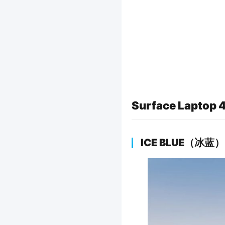
Surface Lapto
ICE BLUE（冰蓝）