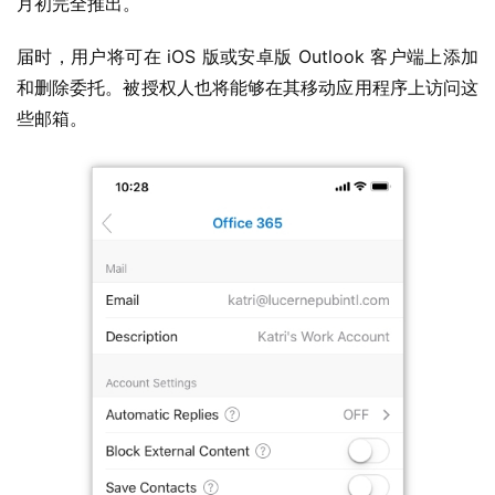
月初完全推出。
届时，用户将可在 iOS 版或安卓版 Outlook 客户端上添加
和删除委托。被授权人也将能够在其移动应用程序上访问这
些邮箱。
业
界
W
i
n
1
1
W
i
n
1
0