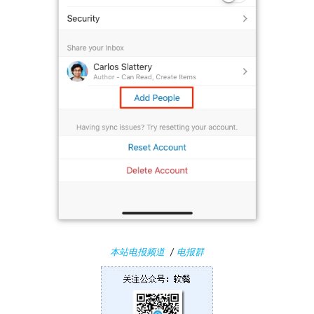
P
C
软
件
安
卓
苹
果
关
本站电报频道
/
电报群
于