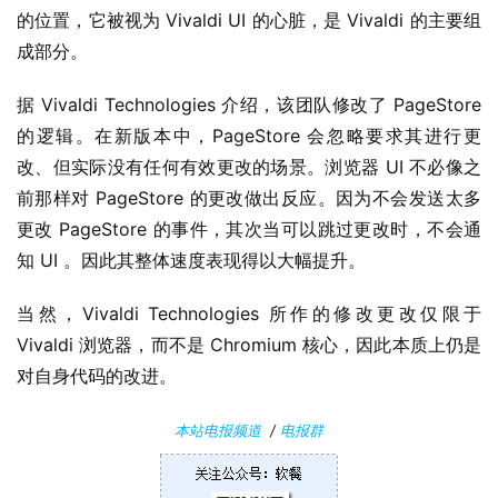
W
的位置，它被视为 Vivaldi UI 的心脏，是 Vivaldi 的主要组
i
成部分。
n
1
据 Vivaldi Technologies 介绍，该团队修改了 PageStore 
0
的逻辑。在新版本中，PageStore 会忽略要求其进行更
改、但实际没有任何有效更改的场景。浏览器 UI 不必像之
P
C
前那样对 PageStore 的更改做出反应。因为不会发送太多
软
更改 PageStore 的事件，其次当可以跳过更改时，不会通
件
知 UI 。因此其整体速度表现得以大幅提升。
安
当然，Vivaldi Technologies 所作的修改更改仅限于 
卓
Vivaldi 浏览器，而不是 Chromium 核心，因此本质上仍是
对自身代码的改进。
苹
果
本站电报频道
/
电报群
关