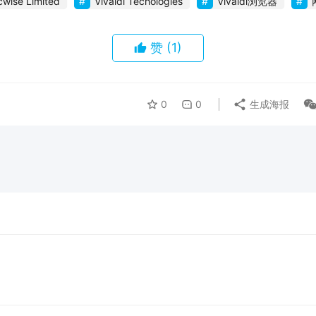
cwise Limited
Vivaldi Techologies
Vivaldi浏览器
赞
(1)
0
0
生成海报