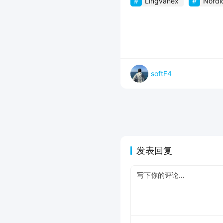
Lingvanex
Nordi
softF4
发表回复