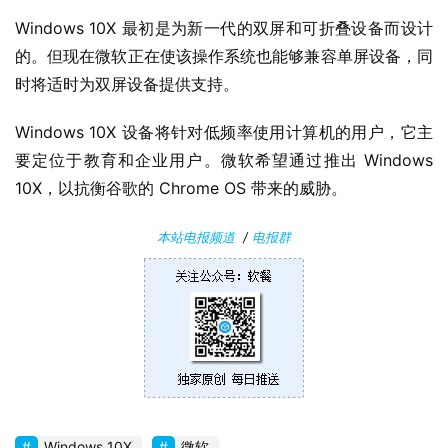
C
软
Windows 10X 最初是为新一代的双屏和可折叠设备而设计
件
的。但现在微软正在使该操作系统也能够兼容单屏设备，同
时将适时为双屏设备提供支持。
安
卓
Windows 10X 设备将针对低频率使用计算机的用户，它主
要定位于教育和企业用户。微软希望通过推出 Windows 
苹
10X，以抗衡谷歌的 Chrome OS 带来的威胁。
果
本站电报频道
/
电报群
关
于
Windows 10X
微软