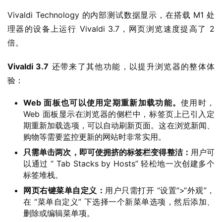
Vivaldi Technology 的内部测试数据显示，在搭载 M1 处
W
理器的设备上运行 Vivaldi 3.7，网页浏览速度提高了 2 
i
倍。
n
1
Vivaldi 3.7
 还带来了其他功能，以提升浏览器的整体体
0
验：
P
Web 面板也可以使用定期重新加载功能。
使用时，
C
Web 面板显示在浏览器的侧栏中，标签页上已引入定
软
期重新加载选项，可以自动刷新页面。这在浏览新闻、
件
购物等需要监控更新的网站时非常实用。
只需单击两次，即可使拥挤的标签栏变得整洁：
用户可
以通过 “ Tab Stacks by Hosts” 轻松地一次创建多个
安
标签堆栈。
卓
网页右键菜单自定义：
用户只需打开 “设置”>“外观”，
在 “菜单自定义” 下选择一个新菜单选项，然后添加、
苹
删除或编辑菜单项。
果