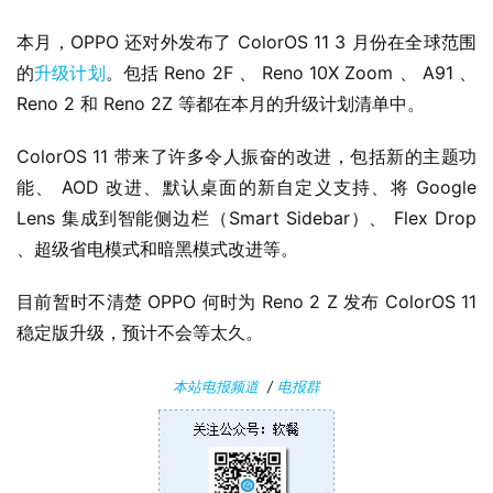
本月，OPPO 还对外发布了 ColorOS 11 3 月份在全球范围
P
的
升级计划
。包括 Reno 2F 、 Reno 10X Zoom 、 A91 、 
C
Reno 2 和 Reno 2Z 等都在本月的升级计划清单中。
软
件
ColorOS 11 带来了许多令人振奋的改进，包括新的主题功
能、 AOD 改进、默认桌面的新自定义支持、将 Google 
安
Lens 集成到智能侧边栏（Smart Sidebar）、 Flex Drop 
卓
、超级省电模式和暗黑模式改进等。
苹
目前暂时不清楚 OPPO 何时为 Reno 2 Z 发布 ColorOS 11 
果
稳定版升级，预计不会等太久。
关
本站电报频道
/
电报群
于