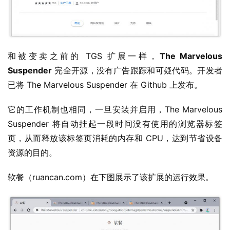
W
i
n
1
和被变卖之前的 TGS 扩展一样，
The Marvelous 
1
Suspender
 完全开源，没有广告跟踪和可疑代码。开发者
已将 The Marvelous Suspender 在 Github 上发布。
W
i
它的工作机制也相同，一旦安装并启用，The Marvelous 
n
Suspender 将自动挂起一段时间没有使用的浏览器标签
1
0
页，从而释放该标签页消耗的内存和 CPU，达到节省设备
资源的目的。
P
软餐（ruancan.com）在下图展示了该扩展的运行效果。
C
软
件