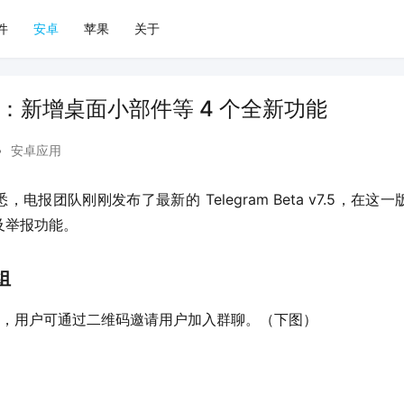
件
安卓
苹果
关于
更新：新增桌面小部件等 4 个全新功能
•
安卓应用
）获悉，电报团队刚刚发布了最新的 Telegram Beta v7.5，
及举报功能。
组
 v7.5 中，用户可通过二维码邀请用户加入群聊。（下图）