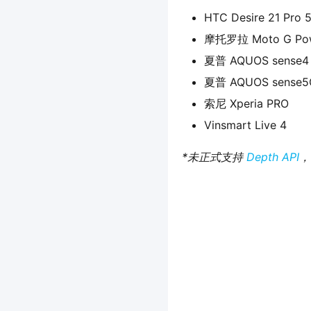
HTC Desire 21 Pro 
摩托罗拉 Moto G Pow
夏普 AQUOS sense4 
夏普 AQUOS sense5
索尼 Xperia PRO
Vinsmart Live 4
*未正式支持 
Depth API
，