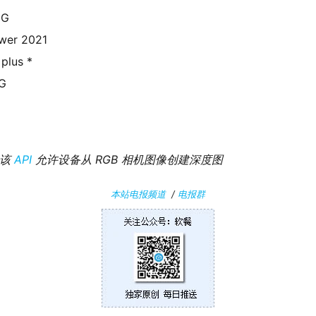
5G
er 2021
plus *
G
该 
API
 允许设备从 RGB 相机图像创建深度图
本站电报频道
/
电报群