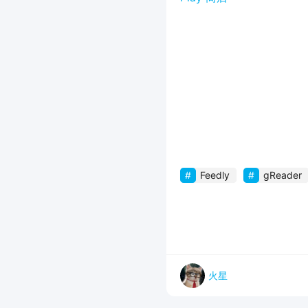
Feedly
gReader
火星