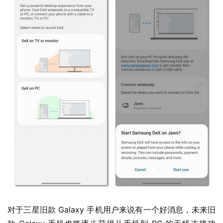
W
i
n
1
1
W
i
n
1
0
P
C
软
件
对于三星旧款 Galaxy 手机用户来说有一个好消息，未来旧
安