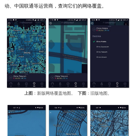
业
动、中国联通等运营商，查询它们的网络覆盖。
界
W
i
n
1
1
W
i
n
上图
：新版网络覆盖地图。
下图
：旧版地图。
1
0
P
C
软