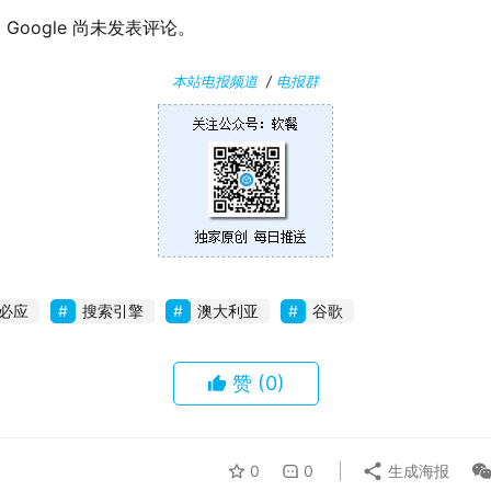
oogle 尚未发表评论。
本站电报频道
/
电报群
必应
搜索引擎
澳大利亚
谷歌
赞
(0)
0
0
生成海报