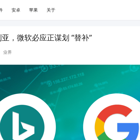
件
安卓
苹果
关于
亚，微软必应正谋划 “替补”
•
业界