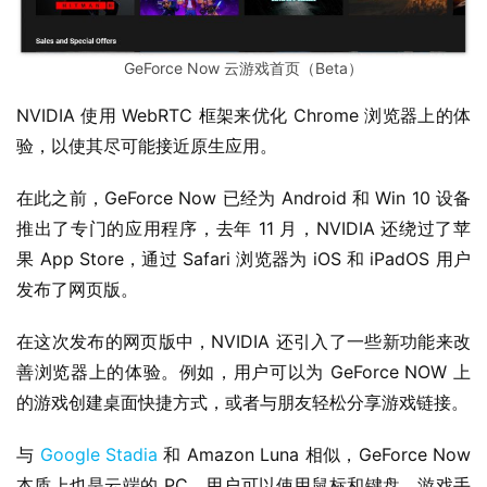
1
GeForce Now 云游戏首页（Beta）
W
i
NVIDIA 使用 WebRTC 框架来优化 Chrome 浏览器上的体
n
验，以使其尽可能接近原生应用。
1
0
在此之前，GeForce Now 已经为 Android 和 Win 10 设备
推出了专门的应用程序，去年 11 月，NVIDIA 还绕过了苹
P
果 App Store，通过 Safari 浏览器为 iOS 和 iPadOS 用户
C
发布了网页版。
软
件
在这次发布的网页版中，NVIDIA 还引入了一些新功能来改
善浏览器上的体验。例如，用户可以为 GeForce NOW 上
安
的游戏创建桌面快捷方式，或者与朋友轻松分享游戏链接。
卓
与 
Google Stadia
 和 Amazon Luna 相似，GeForce Now 
苹
本质上也是云端的 PC，用户可以使用鼠标和键盘、游戏手